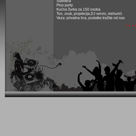
Subotica
Plus party
Kućna žurka za 150 osoba
Ton, zvuk, projekcija,DJ servis, mehurići
Veza: privatna lica, podatke tražite od nas
<<
<