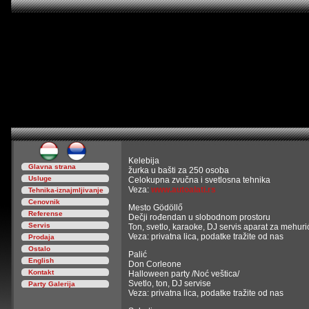
Kelebija
Glavna strana
žurka u bašti za 250 osoba
Usluge
Celokupna zvučna i svetlosna tehnika
Veza:
www.autoalati.rs
Tehnika-iznajmljivanje
Cenovnik
Mesto Gödöllő
Referense
Dečji rođendan u slobodnom prostoru
Servis
Ton, svetlo, karaoke, DJ servis aparat za mehuri
Veza: privatna lica, podatke tražite od nas
Prodaja
Ostalo
Palić
English
Don Corleone
Kontakt
Halloween party /Noć veštica/
Svetlo, ton, DJ servise
Party Galerija
Veza: privatna lica, podatke tražite od nas