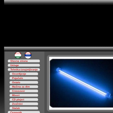
Glavna strana
Usluge
Tehnika-iznajmljivanje
Osvetljenje
Pojačalo
Ostalo
Mašina za dim
Crossover
Mixeri
CD plejeri
Zvučnici
Stalak
Cenovnik