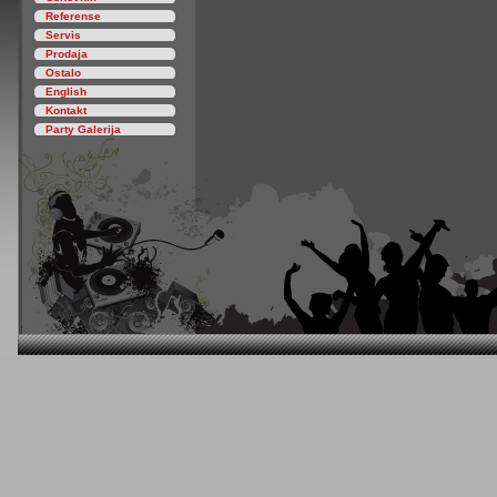
Referense
Servis
Prodaja
Ostalo
English
Kontakt
Party Galerija