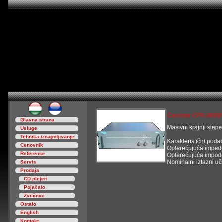
Castone CPA-800B
Glavna strana
Masivni krajnji stepe
Usluge
Tehnika-iznajmljivanje
Karakteristični podac
Cenovnik
Opterećujuća impede
Referense
Opterećujuća impod
Nominalni izlazni u
Servis
Nominalni izlazni uč
Prodaja
Muzički izlazni uči
CD plejeri
Muzički izlazni učin
Pojačalo
Nominalni izlazni u
Zvučnici
Fizičke dimenzije / 
Težina: 19 kg.
Ostalo
English
Kontakt